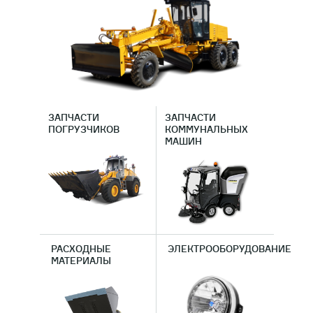
ДВИГАТЕЛИ
ОБОРУДОВАНИЕ ДЛЯ КАБИН
МАШИНИСТОВ
РАЗНАЯ ТЕХНИКА
ЗАПЧАСТИ
ЗАПЧАСТИ
ПОГРУЗЧИКОВ
КОММУНАЛЬНЫХ
СЕЛЬСКОХОЗЯЙСТВЕННОЕ
МАШИН
ОБОРУДОВАНИЕ
ФИЛЬТРЫ
ТРАНСМИССИЯ, КПП
РАСХОДНЫЕ
ЭЛЕКТРООБОРУДОВАНИЕ
МАТЕРИАЛЫ