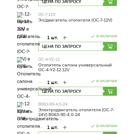
ЦЕНА ПО ЗАПРОСУ
ДВИГАТЕЛИ
ОС-7-12V
Эл/двигатель отопителя (ОС-7-12V)
ОБОРУДОВАНИЕ ДЛЯ КАБИН
МАШИНИСТОВ
В НАЛИЧИИ
1
шт.
РАЗНАЯ ТЕХНИКА
ЦЕНА ПО ЗАПРОСУ
СЕЛЬСКОХОЗЯЙСТВЕННОЕ
ОС-4-У2-12
ОБОРУДОВАНИЕ
Отопитель салона универсальный
ОС-4-У2-12 12V
ФИЛЬТРЫ
В НАЛИЧИИ
1
шт.
ЦЕНА ПО ЗАПРОСУ
ТРАНСМИССИЯ, КПП
В063-90-4,0-24
Электродвигатель отопителя (ОС-7-
24V) В063-90-4,0-24
В НАЛИЧИИ
1
шт.