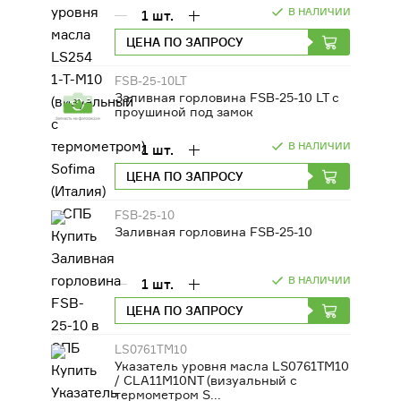
В НАЛИЧИИ
1
шт.
ДВИГАТЕЛИ
ЦЕНА ПО ЗАПРОСУ
ОБОРУДОВАНИЕ ДЛЯ КАБИН
МАШИНИСТОВ
FSB-25-10LT
Заливная горловина FSB-25-10 LT с
проушиной под замок
РАЗНАЯ ТЕХНИКА
В НАЛИЧИИ
1
шт.
СЕЛЬСКОХОЗЯЙСТВЕННОЕ
ЦЕНА ПО ЗАПРОСУ
ОБОРУДОВАНИЕ
FSB-25-10
ФИЛЬТРЫ
Заливная горловина FSB-25-10
ТРАНСМИССИЯ, КПП
В НАЛИЧИИ
1
шт.
ЦЕНА ПО ЗАПРОСУ
LS0761TM10
Указатель уровня масла LS0761TM10
/ CLA11M10NT (визуальный с
термометром S...