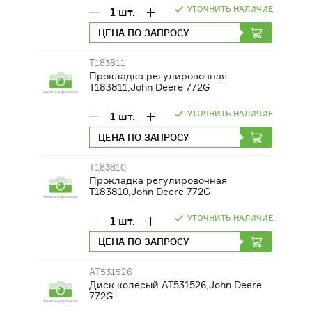
УТОЧНИТЬ НАЛИЧИЕ
1
шт.
ДВИГАТЕЛИ
ЦЕНА ПО ЗАПРОСУ
ОБОРУДОВАНИЕ ДЛЯ КАБИН
МАШИНИСТОВ
Т183811
Прокладка регулировочная
Т183811,John Deere 772G
РАЗНАЯ ТЕХНИКА
УТОЧНИТЬ НАЛИЧИЕ
1
шт.
СЕЛЬСКОХОЗЯЙСТВЕННОЕ
ЦЕНА ПО ЗАПРОСУ
ОБОРУДОВАНИЕ
Т183810
ФИЛЬТРЫ
Прокладка регулировочная
Т183810,John Deere 772G
ТРАНСМИССИЯ, КПП
УТОЧНИТЬ НАЛИЧИЕ
1
шт.
ЦЕНА ПО ЗАПРОСУ
AT531526
Диск колесый AT531526,John Deere
772G