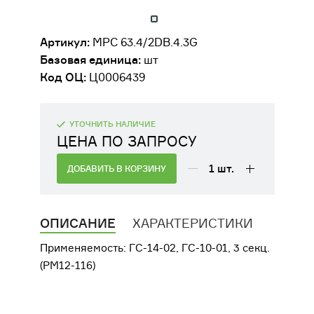
ДВИГАТЕЛИ
Артикул:
МРС 63.4/2DB.4.3G
ОБОРУДОВАНИЕ ДЛЯ КАБИН
Базовая единица:
шт
МАШИНИСТОВ
Код ОЦ:
Ц0006439
РАЗНАЯ ТЕХНИКА
УТОЧНИТЬ НАЛИЧИЕ
СЕЛЬСКОХОЗЯЙСТВЕННОЕ
ЦЕНА ПО ЗАПРОСУ
ОБОРУДОВАНИЕ
1
шт.
ДОБАВИТЬ В КОРЗИНУ
ФИЛЬТРЫ
ТРАНСМИССИЯ, КПП
ОПИСАНИЕ
ХАРАКТЕРИСТИКИ
Применяемость: ГС-14-02, ГС-10-01, 3 секц.
(РМ12-116)