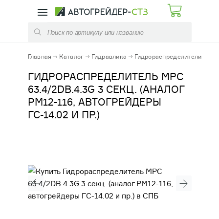
КАТАЛОГ
УСЛУГИ
ЗАПЧАСТИ АВТОГРЕЙДЕРОВ
РЕМОНТ КПП
Главная
Каталог
Гидравлика
Гидрораспределители
Ги
ЗАПЧАСТИ ПОГРУЗЧИКОВ
РЕМОНТ ЭЛЕМЕНТОВ ТРАНСМИССИЙ
ГИДРОРАСПРЕДЕЛИТЕЛЬ МРС
63.4/2DB.4.3G 3 СЕКЦ. (АНАЛОГ
ЗАПЧАСТИ КОММУНАЛЬНЫХ МАШИН
ОБСЛУЖИВАНИЕ СТРОИТЕЛЬНЫХ
РМ12-116, АВТОГРЕЙДЕРЫ
МАШИН
ГС-14.02 И ПР.)
РАСХОДНЫЕ МАТЕРИАЛЫ
ФУТЕРОВКА КОВШЕЙ И КУЗОВОВ
ЭЛЕКТРООБОРУДОВАНИЕ
ДИАГНОСТИКА / РЕМОНТ /ЗАПРАВКА
АЗОТОМ ПГА
ГИДРАВЛИКА
АРЕНДА АВТОГРЕЙДЕРА, ДОРОЖНО-
СТРОИТЕЛЬНОЙ ТЕХНИКИ
МЕХАНИЧЕСКИЕ КОМПЛЕКТУЮЩИЕ