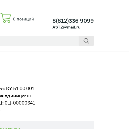
0 позиций
8(812)336 9099
ASTZ@mail.ru
л:
КУ 51.00.001
я единица:
шт
Ц:
0Ц-00000641
4