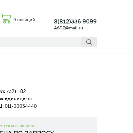
0 позиций
8(812)336 9099
ASTZ@mail.ru
л:
7321.182
я единица:
шт
Ц:
0Ц-00034440
УТОЧНИТЬ НАЛИЧИЕ