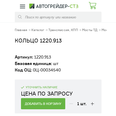
КАТАЛОГ
УСЛУГИ
ЗАПЧАСТИ АВТОГРЕЙДЕРОВ
РЕМОНТ КПП
Главная
Каталог
Трансмиссия, КПП
Мосты ТД
Мост NA
ЗАПЧАСТИ ПОГРУЗЧИКОВ
РЕМОНТ ЭЛЕМЕНТОВ ТРАНСМИССИЙ
КОЛЬЦО 1220.913
ЗАПЧАСТИ КОММУНАЛЬНЫХ МАШИН
ОБСЛУЖИВАНИЕ СТРОИТЕЛЬНЫХ
Артикул:
1220.913
МАШИН
Базовая единица:
шт
РАСХОДНЫЕ МАТЕРИАЛЫ
Код ОЦ:
0Ц-00034540
ФУТЕРОВКА КОВШЕЙ И КУЗОВОВ
ЭЛЕКТРООБОРУДОВАНИЕ
ДИАГНОСТИКА / РЕМОНТ /ЗАПРАВКА
УТОЧНИТЬ НАЛИЧИЕ
АЗОТОМ ПГА
ЦЕНА ПО ЗАПРОСУ
ГИДРАВЛИКА
АРЕНДА АВТОГРЕЙДЕРА, ДОРОЖНО-
1
шт.
ДОБАВИТЬ В КОРЗИНУ
СТРОИТЕЛЬНОЙ ТЕХНИКИ
МЕХАНИЧЕСКИЕ КОМПЛЕКТУЮЩИЕ