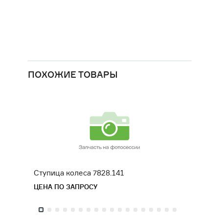
ДВИГАТЕЛИ
ОБОРУДОВАНИЕ ДЛЯ КАБИН
МАШИНИСТОВ
РАЗНАЯ ТЕХНИКА
ПОХОЖИЕ ТОВАРЫ
СЕЛЬСКОХОЗЯЙСТВЕННОЕ
ОБОРУДОВАНИЕ
ФИЛЬТРЫ
ТРАНСМИССИЯ, КПП
Ступица колеса 7828.141
Ступи
ЦЕНА ПО ЗАПРОСУ
ЦЕНА 