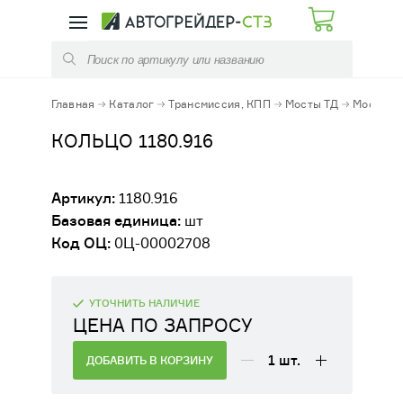
КАТАЛОГ
УСЛУГИ
ЗАПЧАСТИ АВТОГРЕЙДЕРОВ
РЕМОНТ КПП
Главная
Каталог
Трансмиссия, КПП
Мосты ТД
Мост NAF
ЗАПЧАСТИ ПОГРУЗЧИКОВ
РЕМОНТ ЭЛЕМЕНТОВ ТРАНСМИССИЙ
КОЛЬЦО 1180.916
ЗАПЧАСТИ КОММУНАЛЬНЫХ МАШИН
ОБСЛУЖИВАНИЕ СТРОИТЕЛЬНЫХ
Артикул:
1180.916
МАШИН
Базовая единица:
шт
РАСХОДНЫЕ МАТЕРИАЛЫ
Код ОЦ:
0Ц-00002708
ФУТЕРОВКА КОВШЕЙ И КУЗОВОВ
ЭЛЕКТРООБОРУДОВАНИЕ
ДИАГНОСТИКА / РЕМОНТ /ЗАПРАВКА
УТОЧНИТЬ НАЛИЧИЕ
АЗОТОМ ПГА
ЦЕНА ПО ЗАПРОСУ
ГИДРАВЛИКА
АРЕНДА АВТОГРЕЙДЕРА, ДОРОЖНО-
1
шт.
ДОБАВИТЬ В КОРЗИНУ
СТРОИТЕЛЬНОЙ ТЕХНИКИ
МЕХАНИЧЕСКИЕ КОМПЛЕКТУЮЩИЕ