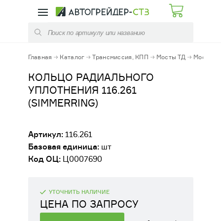
КАТАЛОГ
УСЛУГИ
ЗАПЧАСТИ АВТОГРЕЙДЕРОВ
РЕМОНТ КПП
Главная
Каталог
Трансмиссия, КПП
Мосты ТД
Мост NAF
ЗАПЧАСТИ ПОГРУЗЧИКОВ
РЕМОНТ ЭЛЕМЕНТОВ ТРАНСМИССИЙ
КОЛЬЦО РАДИАЛЬНОГО
УПЛОТНЕНИЯ 116.261
ЗАПЧАСТИ КОММУНАЛЬНЫХ МАШИН
ОБСЛУЖИВАНИЕ СТРОИТЕЛЬНЫХ
(SIMMERRING)
МАШИН
РАСХОДНЫЕ МАТЕРИАЛЫ
Артикул:
116.261
ФУТЕРОВКА КОВШЕЙ И КУЗОВОВ
Базовая единица:
шт
ЭЛЕКТРООБОРУДОВАНИЕ
Код ОЦ:
Ц0007690
ДИАГНОСТИКА / РЕМОНТ /ЗАПРАВКА
АЗОТОМ ПГА
ГИДРАВЛИКА
УТОЧНИТЬ НАЛИЧИЕ
АРЕНДА АВТОГРЕЙДЕРА, ДОРОЖНО-
СТРОИТЕЛЬНОЙ ТЕХНИКИ
ЦЕНА ПО ЗАПРОСУ
МЕХАНИЧЕСКИЕ КОМПЛЕКТУЮЩИЕ