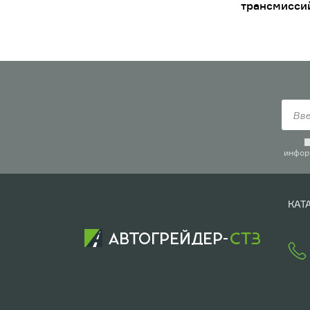
трансмисси
инфор
КАТ