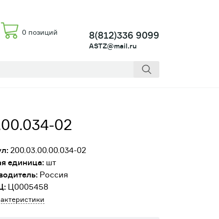
0 позиций
8(812)336 9099
ASTZ@mail.ru
00.034-02
л:
200.03.00.00.034-02
я единица:
шт
водитель:
Россия
Ц:
Ц0005458
рактеристики