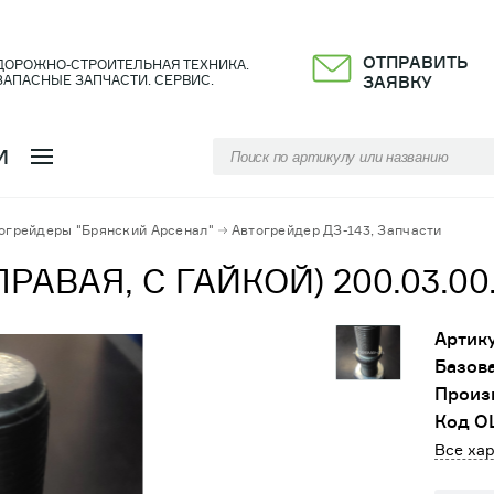
ОТПРАВИТЬ
ДОРОЖНО-СТРОИТЕЛЬНАЯ ТЕХНИКА.
ЗАПАСНЫЕ ЗАПЧАСТИ. СЕРВИС.
ЗАЯВКУ
И
огрейдеры "Брянский Арсенал"
Автогрейдер ДЗ-143, Запчасти
АВАЯ, С ГАЙКОЙ) 200.03.00.
Артику
Базова
Произ
Код О
Все ха