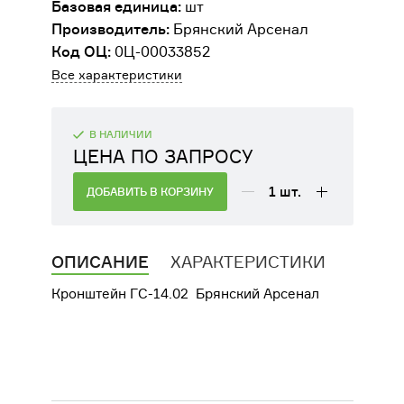
Базовая единица:
шт
ДВИГАТЕЛИ
Производитель:
Брянский Арсенал
Код ОЦ:
0Ц-00033852
ОБОРУДОВАНИЕ ДЛЯ КАБИН
Все характеристики
МАШИНИСТОВ
РАЗНАЯ ТЕХНИКА
В НАЛИЧИИ
ЦЕНА ПО ЗАПРОСУ
СЕЛЬСКОХОЗЯЙСТВЕННОЕ
ОБОРУДОВАНИЕ
1
шт.
ДОБАВИТЬ В КОРЗИНУ
ФИЛЬТРЫ
ОПИСАНИЕ
ХАРАКТЕРИСТИКИ
ТРАНСМИССИЯ, КПП
Кронштейн ГС-14.02 Брянский Арсенал