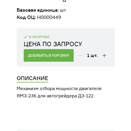
ДВИГАТЕЛИ
Базовая единица:
шт
Код ОЦ:
Н0000449
ОБОРУДОВАНИЕ ДЛЯ КАБИН
МАШИНИСТОВ
В НАЛИЧИИ
РАЗНАЯ ТЕХНИКА
ЦЕНА ПО ЗАПРОСУ
СЕЛЬСКОХОЗЯЙСТВЕННОЕ
1
шт.
ДОБАВИТЬ В КОРЗИНУ
ОБОРУДОВАНИЕ
ФИЛЬТРЫ
ОПИСАНИЕ
Механизм отбора мощности двигателя
ТРАНСМИССИЯ, КПП
ЯМЗ-236 для автогрейдера ДЗ-122.