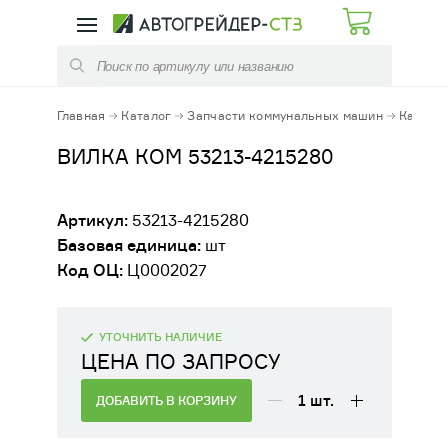
КАТАЛОГ
УСЛУГИ
ЗАПЧАСТИ АВТОГРЕЙДЕРОВ
РЕМОНТ КПП
Главная
Каталог
Запчасти коммунальных машин
Канало
ЗАПЧАСТИ ПОГРУЗЧИКОВ
РЕМОНТ ЭЛЕМЕНТОВ ТРАНСМИССИЙ
ВИЛКА КОМ 53213-4215280
ЗАПЧАСТИ КОММУНАЛЬНЫХ МАШИН
ОБСЛУЖИВАНИЕ СТРОИТЕЛЬНЫХ
Артикул:
53213-4215280
МАШИН
Базовая единица:
шт
РАСХОДНЫЕ МАТЕРИАЛЫ
Код ОЦ:
Ц0002027
ФУТЕРОВКА КОВШЕЙ И КУЗОВОВ
ЭЛЕКТРООБОРУДОВАНИЕ
ДИАГНОСТИКА / РЕМОНТ /ЗАПРАВКА
УТОЧНИТЬ НАЛИЧИЕ
АЗОТОМ ПГА
ЦЕНА ПО ЗАПРОСУ
ГИДРАВЛИКА
АРЕНДА АВТОГРЕЙДЕРА, ДОРОЖНО-
1
шт.
ДОБАВИТЬ В КОРЗИНУ
СТРОИТЕЛЬНОЙ ТЕХНИКИ
МЕХАНИЧЕСКИЕ КОМПЛЕКТУЮЩИЕ