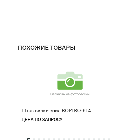
ДВИГАТЕЛИ
ОБОРУДОВАНИЕ ДЛЯ КАБИН
МАШИНИСТОВ
РАЗНАЯ ТЕХНИКА
ПОХОЖИЕ ТОВАРЫ
СЕЛЬСКОХОЗЯЙСТВЕННОЕ
ОБОРУДОВАНИЕ
ФИЛЬТРЫ
ТРАНСМИССИЯ, КПП
Шток включения КОМ КО-514
Штуце
ЦЕНА ПО ЗАПРОСУ
ЦЕНА 