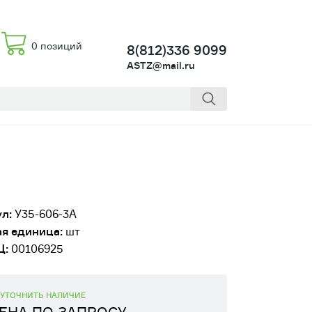
0 позиций
8(812)336 9099
ASTZ@mail.ru
л:
У35-606-3А
я единица:
шт
Ц:
00106925
УТОЧНИТЬ НАЛИЧИЕ