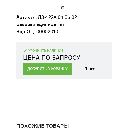
ДВИГАТЕЛИ
Артикул:
ДЗ-122А.04.05.021
ОБОРУДОВАНИЕ ДЛЯ КАБИН
Базовая единица:
шт
МАШИНИСТОВ
Код ОЦ:
00002010
РАЗНАЯ ТЕХНИКА
УТОЧНИТЬ НАЛИЧИЕ
СЕЛЬСКОХОЗЯЙСТВЕННОЕ
ЦЕНА ПО ЗАПРОСУ
ОБОРУДОВАНИЕ
1
шт.
ДОБАВИТЬ В КОРЗИНУ
ФИЛЬТРЫ
ТРАНСМИССИЯ, КПП
ПОХОЖИЕ ТОВАРЫ