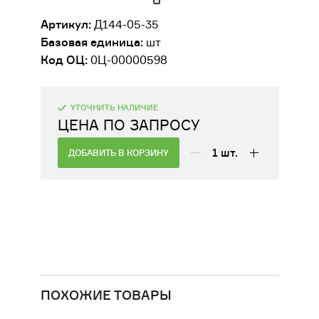
ДВИГАТЕЛИ
Артикул:
Д144-05-35
Базовая единица:
шт
ОБОРУДОВАНИЕ ДЛЯ КАБИН
Код ОЦ:
0Ц-00000598
МАШИНИСТОВ
РАЗНАЯ ТЕХНИКА
УТОЧНИТЬ НАЛИЧИЕ
ЦЕНА ПО ЗАПРОСУ
СЕЛЬСКОХОЗЯЙСТВЕННОЕ
ОБОРУДОВАНИЕ
1
шт.
ДОБАВИТЬ В КОРЗИНУ
ФИЛЬТРЫ
ТРАНСМИССИЯ, КПП
ПОХОЖИЕ ТОВАРЫ