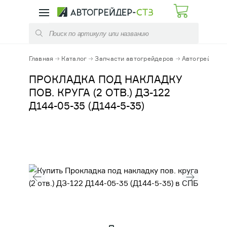
КАТАЛОГ
УСЛУГИ
ЗАПЧАСТИ АВТОГРЕЙДЕРОВ
РЕМОНТ КПП
Главная
Каталог
Запчасти автогрейдеров
Автогрейдеры 
ЗАПЧАСТИ ПОГРУЗЧИКОВ
РЕМОНТ ЭЛЕМЕНТОВ ТРАНСМИССИЙ
ПРОКЛАДКА ПОД НАКЛАДКУ
ПОВ. КРУГА (2 ОТВ.) ДЗ-122
ЗАПЧАСТИ КОММУНАЛЬНЫХ МАШИН
ОБСЛУЖИВАНИЕ СТРОИТЕЛЬНЫХ
Д144-05-35 (Д144-5-35)
МАШИН
РАСХОДНЫЕ МАТЕРИАЛЫ
ФУТЕРОВКА КОВШЕЙ И КУЗОВОВ
ЭЛЕКТРООБОРУДОВАНИЕ
ДИАГНОСТИКА / РЕМОНТ /ЗАПРАВКА
АЗОТОМ ПГА
ГИДРАВЛИКА
АРЕНДА АВТОГРЕЙДЕРА, ДОРОЖНО-
СТРОИТЕЛЬНОЙ ТЕХНИКИ
МЕХАНИЧЕСКИЕ КОМПЛЕКТУЮЩИЕ