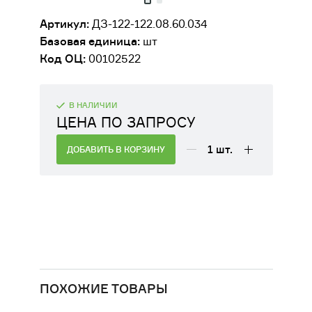
ДВИГАТЕЛИ
Артикул:
ДЗ-122-122.08.60.034
Базовая единица:
шт
ОБОРУДОВАНИЕ ДЛЯ КАБИН
Код ОЦ:
00102522
МАШИНИСТОВ
РАЗНАЯ ТЕХНИКА
В НАЛИЧИИ
ЦЕНА ПО ЗАПРОСУ
СЕЛЬСКОХОЗЯЙСТВЕННОЕ
ОБОРУДОВАНИЕ
1
шт.
ДОБАВИТЬ В КОРЗИНУ
ФИЛЬТРЫ
ТРАНСМИССИЯ, КПП
ПОХОЖИЕ ТОВАРЫ