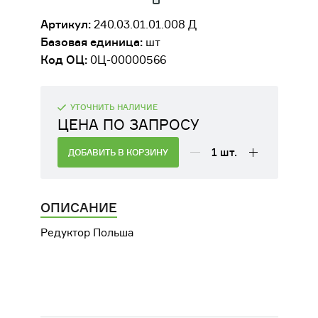
ДВИГАТЕЛИ
Артикул:
240.03.01.01.008 Д
Базовая единица:
шт
ОБОРУДОВАНИЕ ДЛЯ КАБИН
Код ОЦ:
0Ц-00000566
МАШИНИСТОВ
РАЗНАЯ ТЕХНИКА
УТОЧНИТЬ НАЛИЧИЕ
ЦЕНА ПО ЗАПРОСУ
СЕЛЬСКОХОЗЯЙСТВЕННОЕ
ОБОРУДОВАНИЕ
1
шт.
ДОБАВИТЬ В КОРЗИНУ
ФИЛЬТРЫ
ОПИСАНИЕ
ТРАНСМИССИЯ, КПП
Редуктор Польша