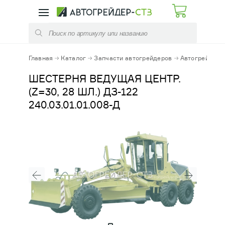
КАТАЛОГ
УСЛУГИ
ЗАПЧАСТИ АВТОГРЕЙДЕРОВ
РЕМОНТ КПП
Главная
Каталог
Запчасти автогрейдеров
Автогрейдеры 
ЗАПЧАСТИ ПОГРУЗЧИКОВ
РЕМОНТ ЭЛЕМЕНТОВ ТРАНСМИССИЙ
ШЕСТЕРНЯ ВЕДУЩАЯ ЦЕНТР.
(Z=30, 28 ШЛ.) ДЗ-122
ЗАПЧАСТИ КОММУНАЛЬНЫХ МАШИН
ОБСЛУЖИВАНИЕ СТРОИТЕЛЬНЫХ
240.03.01.01.008-Д
МАШИН
РАСХОДНЫЕ МАТЕРИАЛЫ
ФУТЕРОВКА КОВШЕЙ И КУЗОВОВ
ЭЛЕКТРООБОРУДОВАНИЕ
ДИАГНОСТИКА / РЕМОНТ /ЗАПРАВКА
АЗОТОМ ПГА
ГИДРАВЛИКА
АРЕНДА АВТОГРЕЙДЕРА, ДОРОЖНО-
СТРОИТЕЛЬНОЙ ТЕХНИКИ
МЕХАНИЧЕСКИЕ КОМПЛЕКТУЮЩИЕ